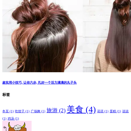
超实用小技巧, 让你六步, 扎好一个活力满满的丸子头
标签
美食
(4)
旅游
(2)
冬至
(1)
吃饺子
(1)
广场舞
(1)
花语
(1)
蛋糕
(1)
说说
(1)
鸡汤
(1)