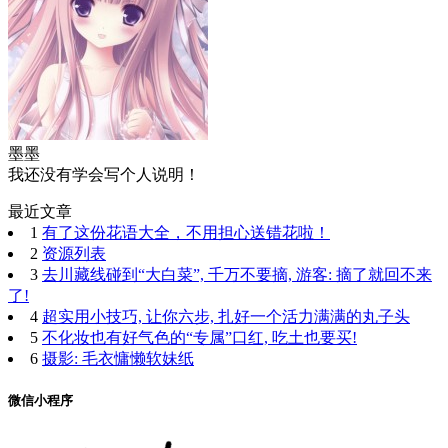
墨墨
我还没有学会写个人说明！
最近文章
1
有了这份花语大全，不用担心送错花啦！
2
资源列表
3
去川藏线碰到“大白菜”, 千万不要摘, 游客: 摘了就回不来
了!
4
超实用小技巧, 让你六步, 扎好一个活力满满的丸子头
5
不化妆也有好气色的“专属”口红, 吃土也要买!
6
摄影: 毛衣慵懒软妹纸
微信小程序