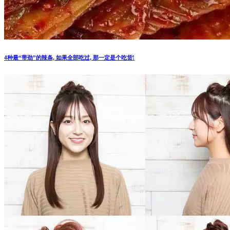
4种最“带劲”的辣条, 如果全部吃过, 那一定是个吃货!