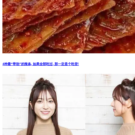
4种最“带劲”的辣条, 如果全部吃过, 那一定是个吃货!