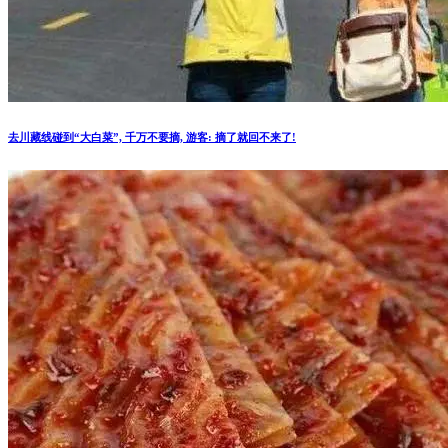
去川藏线碰到“大白菜”, 千万不要摘, 游客: 摘了就回不来了!